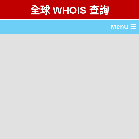
全球 WHOIS 查詢
Menu ☰
關於 全球 WHOIS 查詢
gTLD & ccTLD 列表
工具
English
简体中文