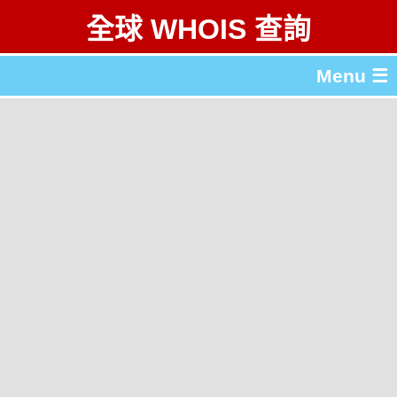
全球 WHOIS 查詢
Menu ☰
關於 全球 WHOIS 查詢
gTLD & ccTLD 列表
工具
English
简体中文