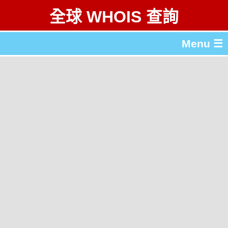
全球 WHOIS 查詢
Menu ☰
關於 全球 WHOIS 查詢
gTLD & ccTLD 列表
工具
English
简体中文