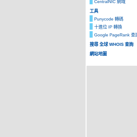
CentralNIC 網域
工具
Punycode 轉碼
十進位 IP 轉換
Google PageRank 查
搜尋 全球 WHOIS 查詢
網站地圖