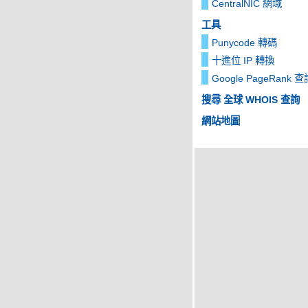
CentralNIC 網域
工具
Punycode 轉碼
十進位 IP 轉換
Google PageRank 查
搜尋 全球 WHOIS 查詢
網站地圖