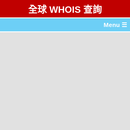
全球 WHOIS 查詢
Menu ☰
關於 全球 WHOIS 查詢
gTLD & ccTLD 列表
工具
English
简体中文