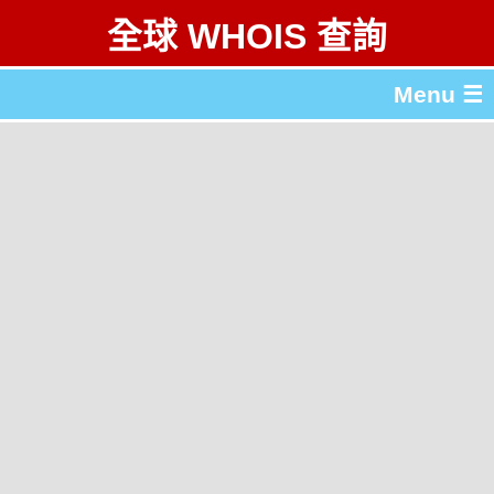
全球 WHOIS 查詢
Menu ☰
關於 全球 WHOIS 查詢
gTLD & ccTLD 列表
工具
English
简体中文