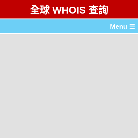
全球 WHOIS 查詢
Menu ☰
關於 全球 WHOIS 查詢
gTLD & ccTLD 列表
工具
English
简体中文