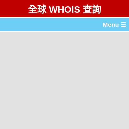
全球 WHOIS 查詢
Menu ☰
關於 全球 WHOIS 查詢
gTLD & ccTLD 列表
工具
English
简体中文