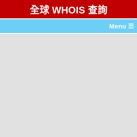
全球 WHOIS 查詢
Menu ☰
關於 全球 WHOIS 查詢
gTLD & ccTLD 列表
工具
English
简体中文