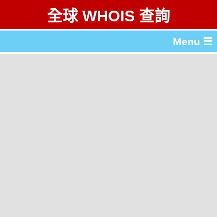
全球 WHOIS 查詢
Menu ☰
關於 全球 WHOIS 查詢
gTLD & ccTLD 列表
工具
English
简体中文