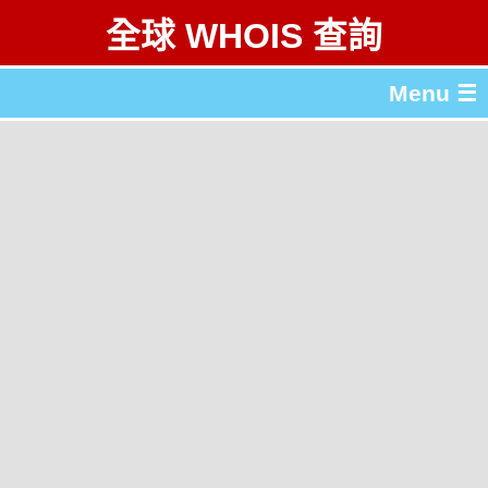
全球 WHOIS 查詢
Menu ☰
關於 全球 WHOIS 查詢
gTLD & ccTLD 列表
工具
English
简体中文