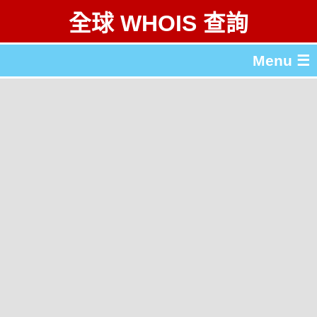
全球 WHOIS 查詢
Menu ☰
關於 全球 WHOIS 查詢
gTLD & ccTLD 列表
工具
English
简体中文