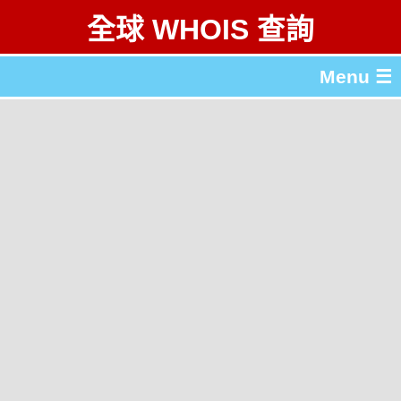
全球 WHOIS 查詢
Menu ☰
關於 全球 WHOIS 查詢
gTLD & ccTLD 列表
工具
English
简体中文