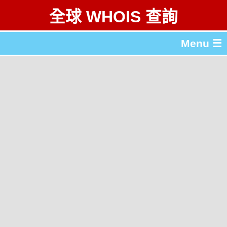
全球 WHOIS 查詢
Menu ☰
關於 全球 WHOIS 查詢
gTLD & ccTLD 列表
工具
English
简体中文