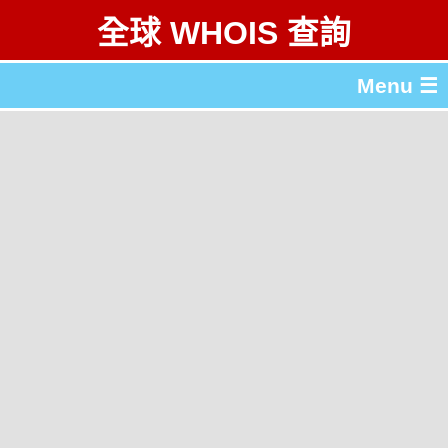
全球 WHOIS 查詢
Menu ☰
關於 全球 WHOIS 查詢
gTLD & ccTLD 列表
工具
English
简体中文