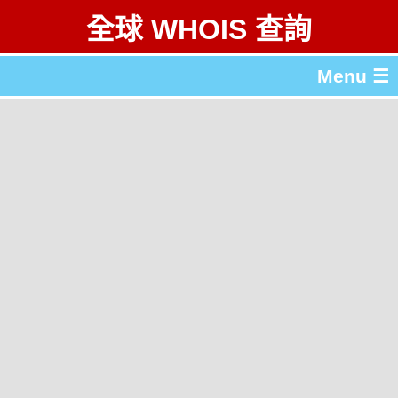
全球 WHOIS 查詢
Menu ☰
關於 全球 WHOIS 查詢
gTLD & ccTLD 列表
工具
English
简体中文