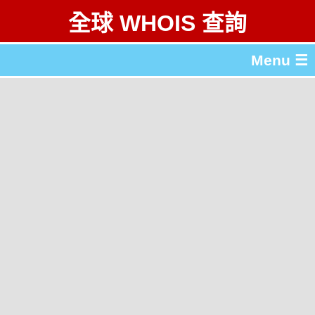
全球 WHOIS 查詢
Menu ☰
關於 全球 WHOIS 查詢
gTLD & ccTLD 列表
工具
English
简体中文