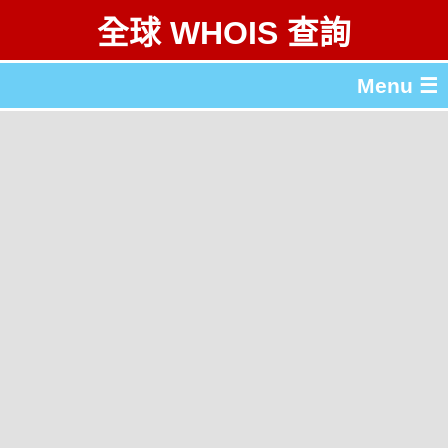
全球 WHOIS 查詢
Menu ☰
關於 全球 WHOIS 查詢
gTLD & ccTLD 列表
工具
English
简体中文