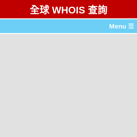
全球 WHOIS 查詢
Menu ☰
關於 全球 WHOIS 查詢
gTLD & ccTLD 列表
工具
English
简体中文