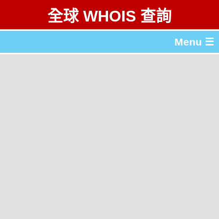
全球 WHOIS 查詢
Menu ☰
關於 全球 WHOIS 查詢
gTLD & ccTLD 列表
工具
English
简体中文