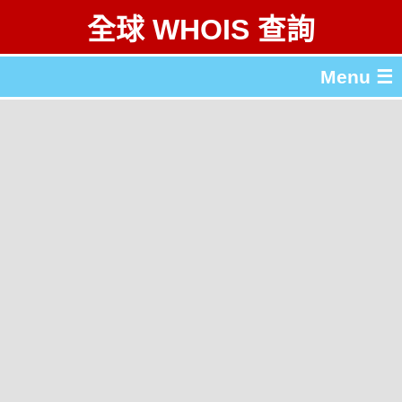
全球 WHOIS 查詢
Menu ☰
關於 全球 WHOIS 查詢
gTLD & ccTLD 列表
工具
English
简体中文