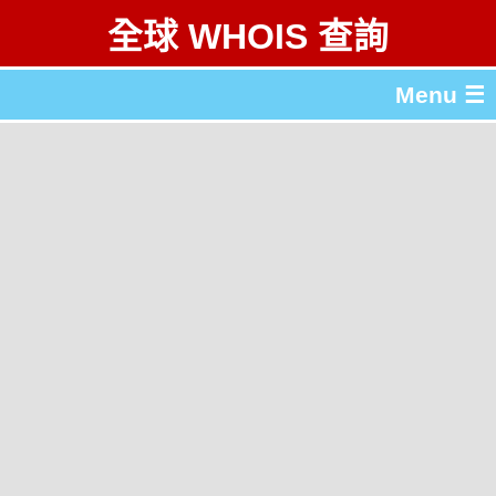
全球 WHOIS 查詢
Menu ☰
關於 全球 WHOIS 查詢
gTLD & ccTLD 列表
工具
English
简体中文