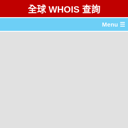
全球 WHOIS 查詢
Menu ☰
關於 全球 WHOIS 查詢
gTLD & ccTLD 列表
工具
English
简体中文