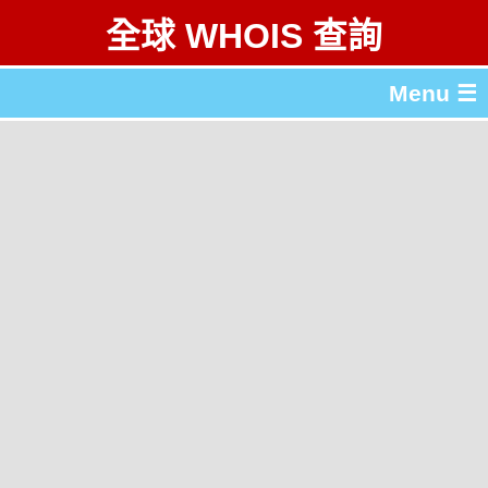
全球 WHOIS 查詢
Menu ☰
關於 全球 WHOIS 查詢
gTLD & ccTLD 列表
工具
English
简体中文