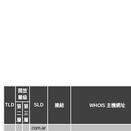
開放
層級
TLD
SLD
連結
WHOIS 主機網址
第
第
二
三
層
層
com.ar