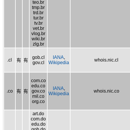
teo.br
tmp.br
trd.br
tur.br
tv.br
vet.br
vlog.br
wiki.br
zlg.br
gob.cl
IANA
,
.cl
whois.nic.cl
有
有
gov.cl
Wikipedia
com.co
edu.co
IANA
,
.co
gov.co
whois.nic.co
有
有
Wikipedia
mil.co
org.co
art.do
com.do
edu.do
gob.do