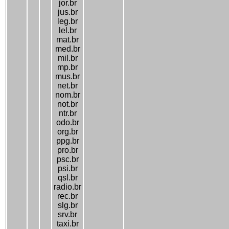
jor.br
jus.br
leg.br
lel.br
mat.br
med.br
mil.br
mp.br
mus.br
net.br
nom.br
not.br
ntr.br
odo.br
org.br
ppg.br
pro.br
psc.br
psi.br
qsl.br
radio.br
rec.br
slg.br
srv.br
taxi.br