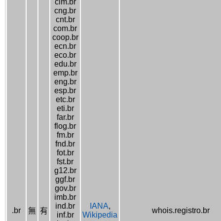
cim.br
cng.br
cnt.br
com.br
coop.br
ecn.br
eco.br
edu.br
emp.br
eng.br
esp.br
etc.br
eti.br
far.br
flog.br
fm.br
fnd.br
fot.br
fst.br
g12.br
ggf.br
gov.br
imb.br
ind.br
IANA
,
.br
whois.registro.br
無
有
inf.br
Wikipedia