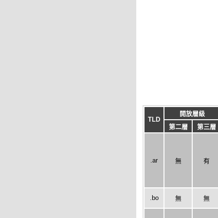
開放層級
TLD
第二層
第三層
.ar
無
有
.bo
無
無