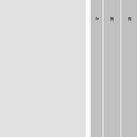
.br
無
有