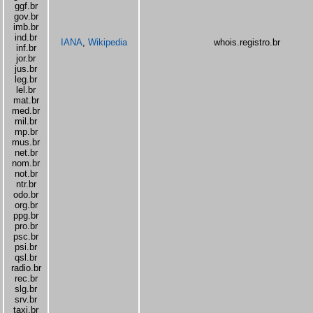
ggf.br
gov.br
imb.br
ind.br
IANA
,
Wikipedia
whois.registro.br
inf.br
jor.br
jus.br
leg.br
lel.br
mat.br
med.br
mil.br
mp.br
mus.br
net.br
nom.br
not.br
ntr.br
odo.br
org.br
ppg.br
pro.br
psc.br
psi.br
qsl.br
radio.br
rec.br
slg.br
srv.br
taxi.br