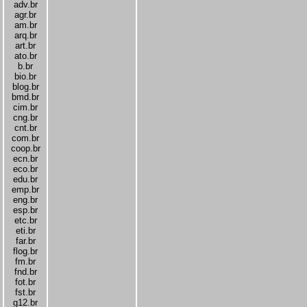
adv.br
agr.br
am.br
arq.br
art.br
ato.br
b.br
bio.br
blog.br
bmd.br
cim.br
cng.br
cnt.br
com.br
coop.br
ecn.br
eco.br
edu.br
emp.br
eng.br
esp.br
etc.br
eti.br
far.br
flog.br
fm.br
fnd.br
fot.br
fst.br
g12.br