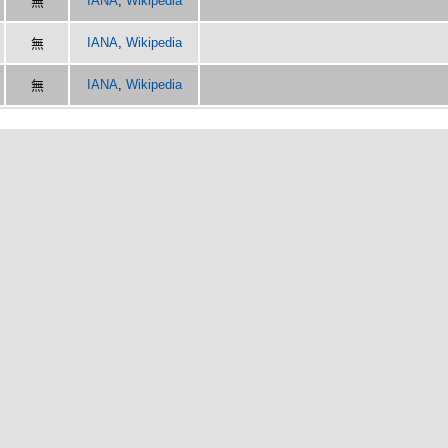
IANA
,
Wikipedia
無
IANA
,
Wikipedia
無
IANA
,
Wikipedia
無