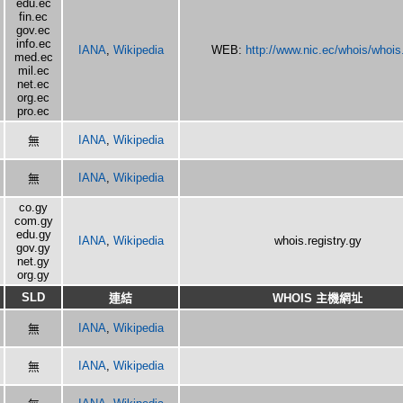
edu.ec
fin.ec
gov.ec
info.ec
IANA
,
Wikipedia
WEB:
http://www.nic.ec/whois/whois
med.ec
mil.ec
net.ec
org.ec
pro.ec
IANA
,
Wikipedia
無
IANA
,
Wikipedia
無
co.gy
com.gy
edu.gy
IANA
,
Wikipedia
whois.registry.gy
gov.gy
net.gy
org.gy
SLD
連結
WHOIS 主機網址
IANA
,
Wikipedia
無
IANA
,
Wikipedia
無