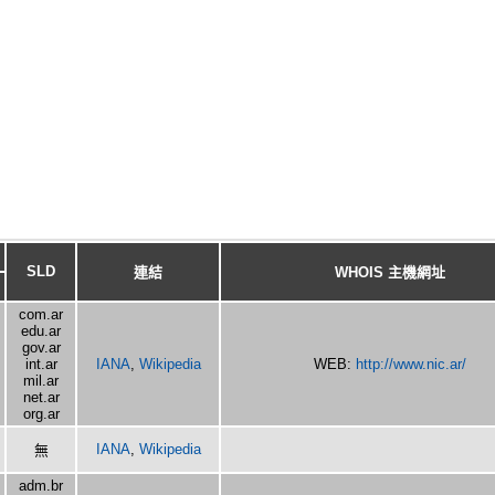
SLD
連結
WHOIS 主機網址
com.ar
edu.ar
gov.ar
int.ar
IANA
,
Wikipedia
WEB:
http://www.nic.ar/
mil.ar
net.ar
org.ar
IANA
,
Wikipedia
無
adm.br