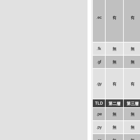
.ec
有
有
.fk
無
無
.gf
無
無
.gy
有
有
TLD
第二層
第三層
.pe
無
無
.py
無
無