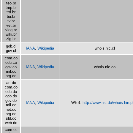
teo.br
tmp.br
trd.br
tur.br
tv.br
vet.br
vlog.br
wiki.br
zlg.br
gob.cl
IANA
,
Wikipedia
whois.nic.cl
gov.cl
com.co
edu.co
gov.co
IANA
,
Wikipedia
whois.nic.co
mil.co
org.co
art.do
com.do
edu.do
gob.do
gov.do
IANA
,
Wikipedia
WEB:
http://www.nic.do/whois-hin.
mil.do
net.do
org.do
sld.do
web.do
com.ec