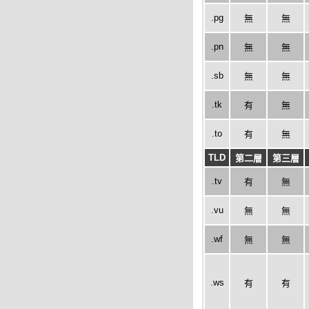
.pg
無
無
.pn
無
無
.sb
無
無
.tk
有
無
.to
有
無
TLD
第二層
第三層
.tv
有
無
.vu
無
無
.wf
無
無
.ws
有
有