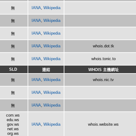
IANA
,
Wikipedia
無
IANA
,
Wikipedia
無
IANA
,
Wikipedia
無
IANA
,
Wikipedia
whois.dot.tk
無
IANA
,
Wikipedia
whois.tonic.to
無
SLD
連結
WHOIS 主機網址
IANA
,
Wikipedia
whois.nic.tv
無
IANA
,
Wikipedia
無
IANA
,
Wikipedia
無
com.ws
edu.ws
gov.ws
IANA
,
Wikipedia
whois.website.ws
net.ws
org.ws