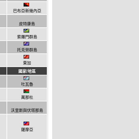
巴布亞新幾內亞
皮特康島
索羅門群島
托克勞群島
東加
國家/地區
吐瓦魯
萬那杜
沃里斯與伏塔那島
薩摩亞