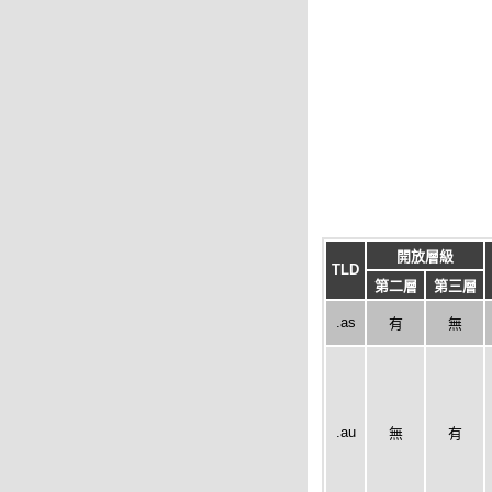
開放層級
TLD
第二層
第三層
.as
有
無
.au
無
有