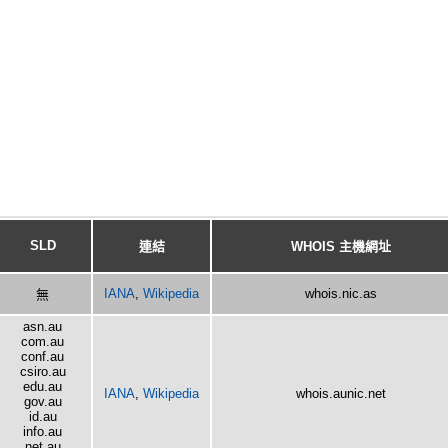
SLD
連結
WHOIS 主機網址
IANA
,
Wikipedia
whois.nic.as
無
asn.au
com.au
conf.au
csiro.au
edu.au
IANA
,
Wikipedia
whois.aunic.net
gov.au
id.au
info.au
net.au