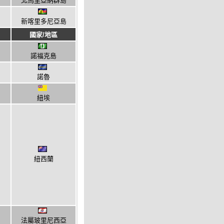
北馬里亞納群島
新喀里多尼亞島
國家/地區
諾福克島
諾魯
紐埃
紐西蘭
法屬玻里尼西亞