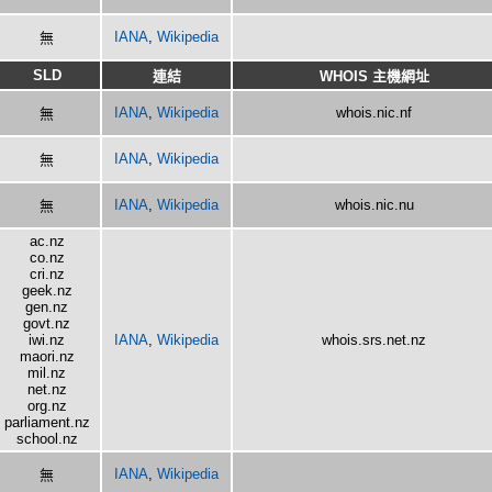
IANA
,
Wikipedia
無
SLD
連結
WHOIS 主機網址
IANA
,
Wikipedia
whois.nic.nf
無
IANA
,
Wikipedia
無
IANA
,
Wikipedia
whois.nic.nu
無
ac.nz
co.nz
cri.nz
geek.nz
gen.nz
govt.nz
iwi.nz
IANA
,
Wikipedia
whois.srs.net.nz
maori.nz
mil.nz
net.nz
org.nz
parliament.nz
school.nz
IANA
,
Wikipedia
無