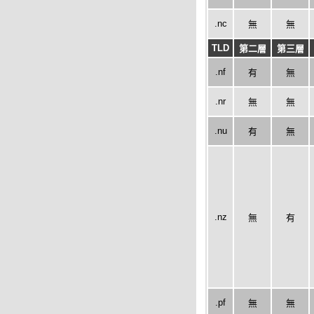
.nc
無
無
TLD
第二層
第三層
.nf
有
無
.nr
無
無
.nu
有
無
.nz
無
有
.pf
無
無