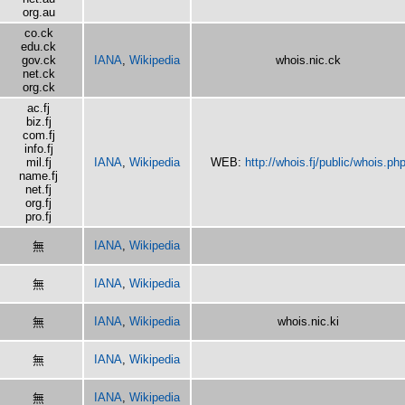
org.au
co.ck
edu.ck
gov.ck
IANA
,
Wikipedia
whois.nic.ck
net.ck
org.ck
ac.fj
biz.fj
com.fj
info.fj
mil.fj
IANA
,
Wikipedia
WEB:
http://whois.fj/public/whois.ph
name.fj
net.fj
org.fj
pro.fj
IANA
,
Wikipedia
無
IANA
,
Wikipedia
無
IANA
,
Wikipedia
whois.nic.ki
無
IANA
,
Wikipedia
無
IANA
,
Wikipedia
無