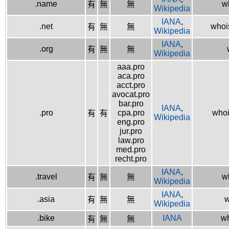
.name
w
有
無
無
Wikipedia
IANA
,
.net
whois
有
無
無
Wikipedia
IANA
,
.org
有
無
無
Wikipedia
aaa.pro
aca.pro
acct.pro
avocat.pro
bar.pro
IANA
,
.pro
cpa.pro
whoi
有
有
Wikipedia
eng.pro
jur.pro
law.pro
med.pro
recht.pro
IANA
,
.travel
wh
有
無
無
Wikipedia
IANA
,
.asia
w
有
無
無
Wikipedia
.bike
IANA
wh
有
無
無