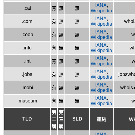
IANA
,
.cat
有
無
無
Wikipedia
IANA
,
.com
whois
有
無
無
Wikipedia
IANA
,
.coop
w
有
無
無
Wikipedia
IANA
,
.info
wh
有
無
無
Wikipedia
IANA
,
.int
w
有
無
無
Wikipedia
IANA
,
.jobs
jobswho
有
無
無
Wikipedia
IANA
,
.mobi
whois.
有
無
無
Wikipedia
IANA
,
.museum
w
有
無
無
Wikipedia
第
第
TLD
SLD
二
三
連結
W
層
層
IANA
,