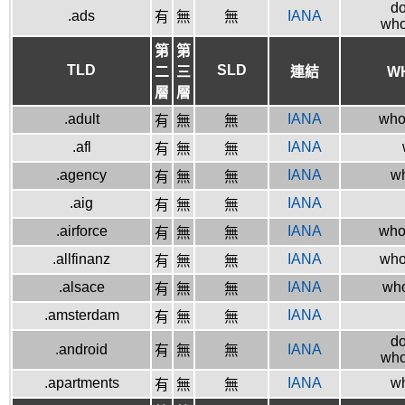
do
.ads
IANA
有
無
無
who
第
第
TLD
SLD
二
三
連結
W
層
層
.adult
IANA
whoi
有
無
無
.afl
IANA
有
無
無
.agency
IANA
wh
有
無
無
.aig
IANA
有
無
無
.airforce
IANA
who
有
無
無
.allfinanz
IANA
whoi
有
無
無
.alsace
IANA
who
有
無
無
.amsterdam
IANA
有
無
無
do
.android
IANA
有
無
無
who
.apartments
IANA
wh
有
無
無