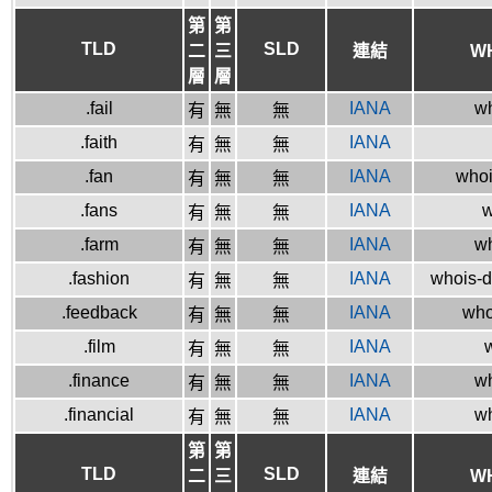
第
第
TLD
SLD
二
三
連結
W
層
層
.fail
IANA
wh
有
無
無
.faith
IANA
有
無
無
.fan
IANA
whoi
有
無
無
.fans
IANA
w
有
無
無
.farm
IANA
wh
有
無
無
.fashion
IANA
whois-d
有
無
無
.feedback
IANA
who
有
無
無
.film
IANA
w
有
無
無
.finance
IANA
wh
有
無
無
.financial
IANA
wh
有
無
無
第
第
TLD
SLD
二
三
連結
W