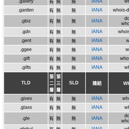
.gallery
IANA
wh
有
無
無
.garden
IANA
whois-d
有
無
無
do
.gbiz
IANA
有
無
無
who
.gdn
IANA
whois
有
無
無
.gent
IANA
w
有
無
無
.ggee
IANA
w
有
無
無
.gift
IANA
whoi
有
無
無
.gifts
IANA
wh
有
無
無
第
第
TLD
SLD
二
三
連結
W
層
層
.gives
IANA
who
有
無
無
.glass
IANA
wh
有
無
無
do
.gle
IANA
有
無
無
who
.global
IANA
wh