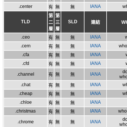
.center
IANA
wh
有
無
無
第
第
TLD
SLD
二
三
連結
W
層
層
.ceo
IANA
w
有
無
無
.cern
IANA
whoi
有
無
無
.cfa
IANA
有
無
無
.cfd
IANA
有
無
無
do
.channel
IANA
有
無
無
who
.chat
IANA
wh
有
無
無
.cheap
IANA
wh
有
無
無
.chloe
IANA
有
無
無
.christmas
IANA
whoi
有
無
無
do
.chrome
IANA
有
無
無
who