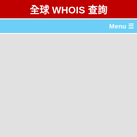
全球 WHOIS 查詢
Menu ☰
關於 全球 WHOIS 查詢
gTLD & ccTLD 列表
工具
English
简体中文