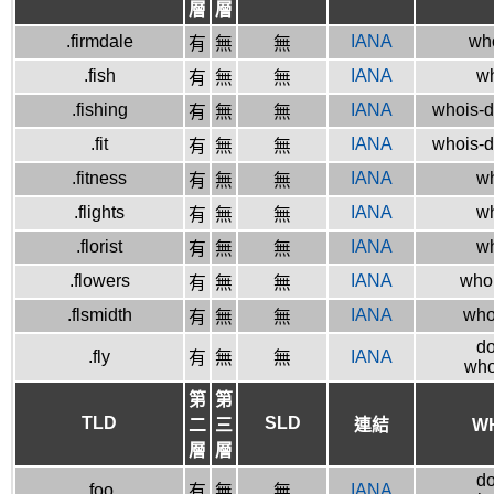
層
層
.firmdale
IANA
who
有
無
無
.fish
IANA
wh
有
無
無
.fishing
IANA
whois-d
有
無
無
.fit
IANA
whois-d
有
無
無
.fitness
IANA
wh
有
無
無
.flights
IANA
wh
有
無
無
.florist
IANA
wh
有
無
無
.flowers
IANA
whoi
有
無
無
.flsmidth
IANA
whoi
有
無
無
do
.fly
IANA
有
無
無
who
第
第
TLD
SLD
二
三
連結
W
層
層
do
.foo
IANA
有
無
無