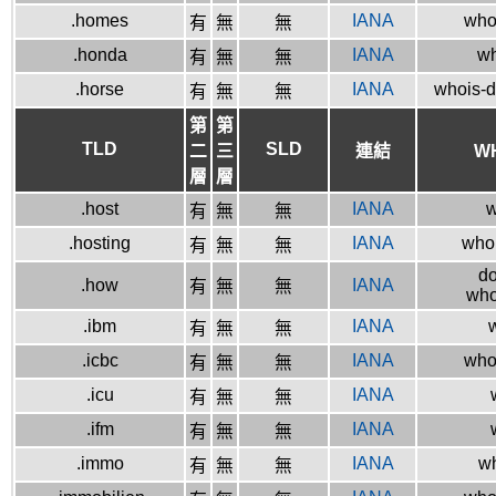
.homes
IANA
whoi
有
無
無
.honda
IANA
wh
有
無
無
.horse
IANA
whois-d
有
無
無
第
第
TLD
SLD
二
三
連結
W
層
層
.host
IANA
w
有
無
無
.hosting
IANA
whoi
有
無
無
do
.how
IANA
有
無
無
who
.ibm
IANA
w
有
無
無
.icbc
IANA
whoi
有
無
無
.icu
IANA
有
無
無
.ifm
IANA
有
無
無
.immo
IANA
wh
有
無
無