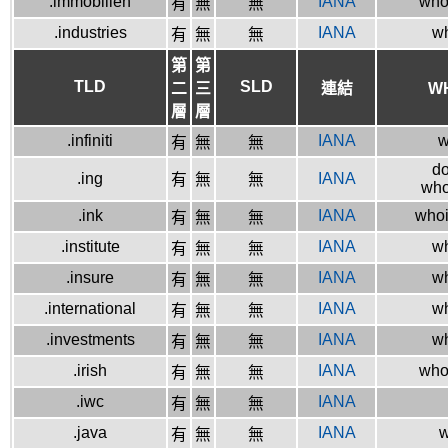
.immobilien
IANA
who
有
無
無
.industries
IANA
wh
有
無
無
第
第
TLD
SLD
二
三
連結
W
層
層
.infiniti
IANA
w
有
無
無
do
.ing
IANA
有
無
無
who
.ink
IANA
whoi
有
無
無
.institute
IANA
wh
有
無
無
.insure
IANA
wh
有
無
無
.international
IANA
wh
有
無
無
.investments
IANA
wh
有
無
無
.irish
IANA
whoi
有
無
無
.iwc
IANA
有
無
無
.java
IANA
w
有
無
無