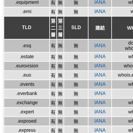
.equipment
IANA
wh
有
無
無
.erni
IANA
w
有
無
無
第
第
TLD
SLD
二
三
連結
W
層
層
do
.esq
IANA
有
無
無
who
.estate
IANA
wh
有
無
無
.eurovision
IANA
whoi
有
無
無
.eus
IANA
whois.e
有
無
無
.events
IANA
wh
有
無
無
.everbank
IANA
有
無
無
.exchange
IANA
wh
有
無
無
.expert
IANA
wh
有
無
無
.exposed
IANA
wh
有
無
無
.express
IANA
wh
有
無
無