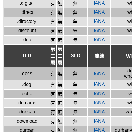
.digital
IANA
wh
有
無
無
.direct
IANA
wh
有
無
無
.directory
IANA
wh
有
無
無
.discount
IANA
wh
有
無
無
.dnp
IANA
有
無
無
第
第
TLD
SLD
二
三
連結
W
層
層
do
.docs
IANA
有
無
無
who
.dog
IANA
wh
有
無
無
.doha
IANA
w
有
無
無
.domains
IANA
wh
有
無
無
.doosan
IANA
wh
有
無
無
.download
IANA
有
無
無
.durban
IANA
durban-w
有
無
無