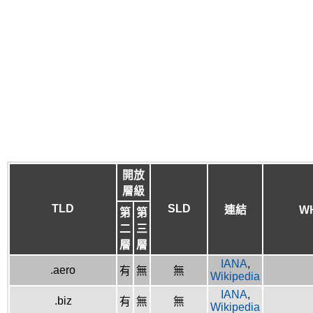
開放
層級
TLD
SLD
連結
W
第
第
二
三
層
層
IANA
,
.aero
有
無
無
Wikipedia
IANA
,
.biz
有
無
無
Wikipedia