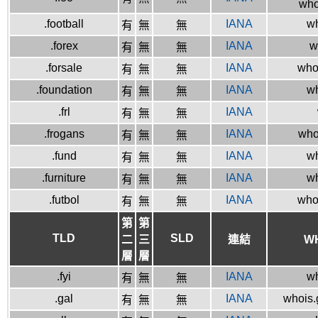
who
.football
IANA
wh
有
無
無
.forex
IANA
w
有
無
無
.forsale
IANA
who
有
無
無
.foundation
IANA
wh
有
無
無
.frl
IANA
有
無
無
.frogans
IANA
whoi
有
無
無
.fund
IANA
wh
有
無
無
.furniture
IANA
wh
有
無
無
.futbol
IANA
who
有
無
無
第
第
TLD
SLD
二
三
連結
W
層
層
.fyi
IANA
wh
有
無
無
.gal
IANA
whois.g
有
無
無