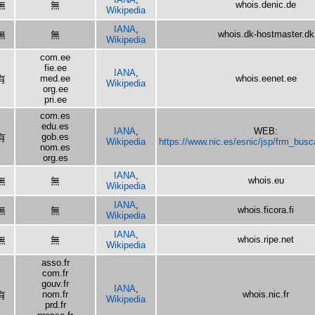
whois.denic.de
無
無
Wikipedia
IANA
,
whois.dk-hostmaster.dk
無
無
Wikipedia
com.ee
fie.ee
IANA
,
med.ee
whois.eenet.ee
有
Wikipedia
org.ee
pri.ee
com.es
edu.es
IANA
,
WEB:
gob.es
有
Wikipedia
https://www.nic.es/esnic/jsp/frm_busc
nom.es
org.es
IANA
,
whois.eu
無
無
Wikipedia
IANA
,
whois.ficora.fi
無
無
Wikipedia
IANA
,
whois.ripe.net
無
無
Wikipedia
asso.fr
com.fr
gouv.fr
IANA
,
nom.fr
whois.nic.fr
有
Wikipedia
prd.fr