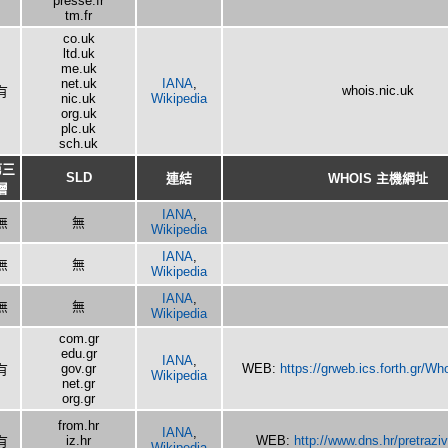
presse.fr
tm.fr
co.uk
ltd.uk
me.uk
net.uk
IANA
,
whois.nic.uk
有
nic.uk
Wikipedia
org.uk
plc.uk
sch.uk
第三
SLD
連結
WHOIS 主機網址
層
IANA
,
無
無
Wikipedia
IANA
,
無
無
Wikipedia
IANA
,
無
無
Wikipedia
com.gr
edu.gr
IANA
,
gov.gr
WEB:
https://grweb.ics.forth.gr/W
有
Wikipedia
net.gr
org.gr
from.hr
IANA
,
iz.hr
WEB:
http://www.dns.hr/pretrazi
有
Wikipedia