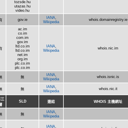
tozsde.hu
utazas.hu
video.hu
IANA
,
gov.ie
whois.domainregistry.ie
有
Wikipedia
ac.im
co.im
com.im
gov.im
ltd.co.im
IANA
,
whois.nic.im
有
ltd.co.im
Wikipedia
net.im
org.im
plc.co.im
plc.co.im
IANA
,
whois.isnic.is
無
無
Wikipedia
IANA
,
whois.nic.it
無
無
Wikipedia
第三
SLD
連結
WHOIS 主機網址
層
IANA
,
無
無
Wikipedia
IANA
,