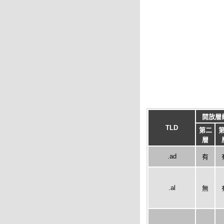
開放層
TLD
第二
層
.ad
有
.al
無