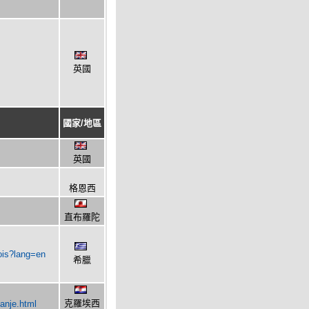
英國
國家/地區
英國
格恩西
直布羅陀
hois?lang=en
希臘
克羅埃西
vanje.html