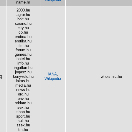
name.hr
2000.hu
agrar.hu
bolt.hu
casino.hu
city.hu
co.hu
erotica.hu
erotika.hu
film.hu
forum.hu
games.hu
hotel.hu
info.hu
ingatlan.hu
jogasz.hu
IANA
,
konyvelo.hu
whois.nic.hu
有
Wikipedia
lakas.hu
media.hu
news.hu
org.hu
priv.hu
reklam.hu
sex.hu
shop.hu
sport.hu
suli.hu
szex.hu
tm.hu