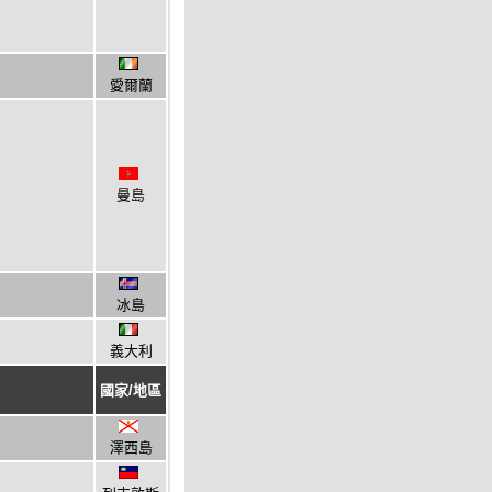
愛爾蘭
曼島
冰島
義大利
國家/地區
澤西島