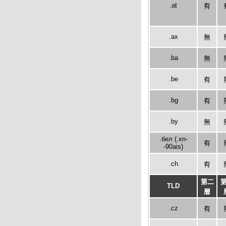
.at
有
.ax
無
.ba
無
.be
有
.bg
有
.by
無
.бел (.xn-
有
-90ais)
.ch
有
第二
TLD
層
.cz
有