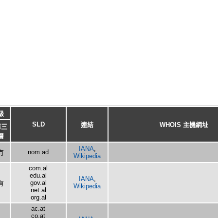
級
SLD
連結
WHOIS 主機網址
第三
層
IANA
,
nom.ad
有
Wikipedia
com.al
edu.al
IANA
,
gov.al
有
Wikipedia
net.al
org.al
ac.at
co.at