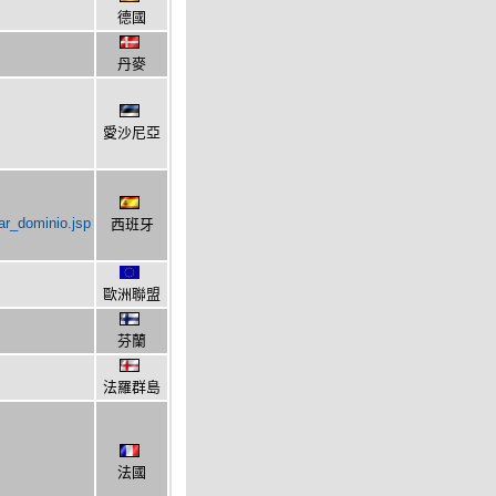
德國
丹麥
愛沙尼亞
ar_dominio.jsp
西班牙
歐洲聯盟
芬蘭
法羅群島
法國