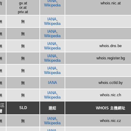
IANA
,
gv.at
whois.nic.at
有
Wikipedia
or.at
priv.at
IANA
,
無
無
Wikipedia
IANA
,
無
無
Wikipedia
IANA
,
whois.dns.be
無
無
Wikipedia
IANA
,
whois.register.bg
無
無
Wikipedia
IANA
,
無
無
Wikipedia
IANA
whois.cctld.by
無
無
IANA
,
whois.nic.ch
無
無
Wikipedia
第三
SLD
連結
WHOIS 主機網址
層
IANA
,
whois.nic.cz
無
無
Wikipedia
IANA
,