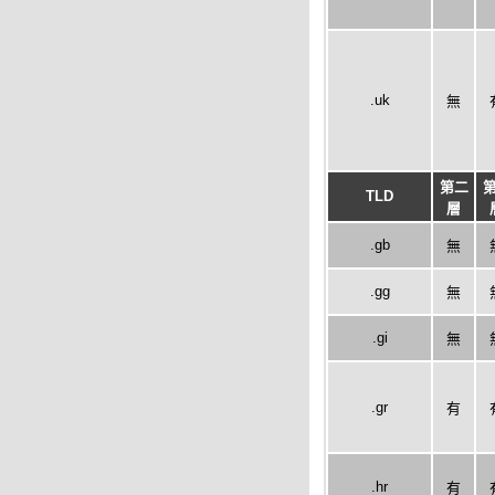
.uk
無
第二
TLD
層
.gb
無
.gg
無
.gi
無
.gr
有
.hr
有