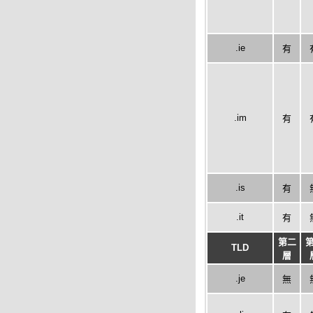
.ie
有
.im
有
.is
有
.it
有
第二
TLD
層
.je
無