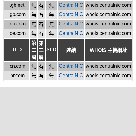
.gb.net
CentralNIC
whois.centralnic.com
無
有
無
.gb.com
CentralNIC
whois.centralnic.com
無
有
無
.eu.com
CentralNIC
whois.centralnic.com
無
有
無
.de.com
CentralNIC
whois.centralnic.com
無
有
無
第
第
TLD
SLD
二
三
連結
WHOIS 主機網址
層
層
.cn.com
CentralNIC
whois.centralnic.com
無
有
無
.br.com
CentralNIC
whois.centralnic.com
無
有
無