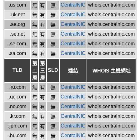
.us.com
CentralNIC
whois.centralnic.com
無
有
無
.uk.net
CentralNIC
whois.centralnic.com
無
有
無
.ae.org
CentralNIC
whois.centralnic.com
無
有
無
.se.net
CentralNIC
whois.centralnic.com
無
有
無
.se.com
CentralNIC
whois.centralnic.com
無
有
無
.sa.com
CentralNIC
whois.centralnic.com
無
有
無
第
第
TLD
SLD
二
三
連結
WHOIS 主機網址
層
層
.ru.com
CentralNIC
whois.centralnic.com
無
有
無
.qc.com
CentralNIC
whois.centralnic.com
無
有
無
.no.com
CentralNIC
whois.centralnic.com
無
有
無
.kr.com
CentralNIC
whois.centralnic.com
無
有
無
.jpn.com
CentralNIC
whois.centralnic.com
無
有
無
.hu.com
CentralNIC
whois.centralnic.com
無
有
無