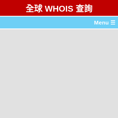
全球 WHOIS 查詢
Menu ☰
關於 全球 WHOIS 查詢
gTLD & ccTLD 列表
工具
English
简体中文