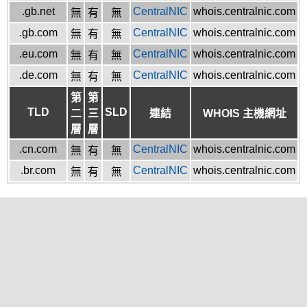
.gb.net
CentralNIC
whois.centralnic.com
無
有
無
.gb.com
CentralNIC
whois.centralnic.com
無
有
無
.eu.com
CentralNIC
whois.centralnic.com
無
有
無
.de.com
CentralNIC
whois.centralnic.com
無
有
無
第
第
TLD
SLD
二
三
連結
WHOIS 主機網址
層
層
.cn.com
CentralNIC
whois.centralnic.com
無
有
無
.br.com
CentralNIC
whois.centralnic.com
無
有
無