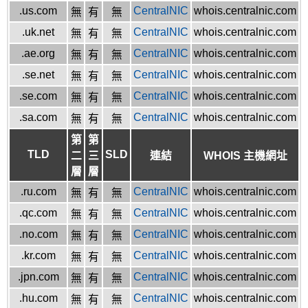
.us.com
CentralNIC
whois.centralnic.com
無
有
無
.uk.net
CentralNIC
whois.centralnic.com
無
有
無
.ae.org
CentralNIC
whois.centralnic.com
無
有
無
.se.net
CentralNIC
whois.centralnic.com
無
有
無
.se.com
CentralNIC
whois.centralnic.com
無
有
無
.sa.com
CentralNIC
whois.centralnic.com
無
有
無
第
第
TLD
SLD
二
三
連結
WHOIS 主機網址
層
層
.ru.com
CentralNIC
whois.centralnic.com
無
有
無
.qc.com
CentralNIC
whois.centralnic.com
無
有
無
.no.com
CentralNIC
whois.centralnic.com
無
有
無
.kr.com
CentralNIC
whois.centralnic.com
無
有
無
.jpn.com
CentralNIC
whois.centralnic.com
無
有
無
.hu.com
CentralNIC
whois.centralnic.com
無
有
無