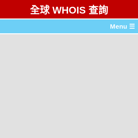
全球 WHOIS 查詢
Menu ☰
關於 全球 WHOIS 查詢
gTLD & ccTLD 列表
工具
English
简体中文