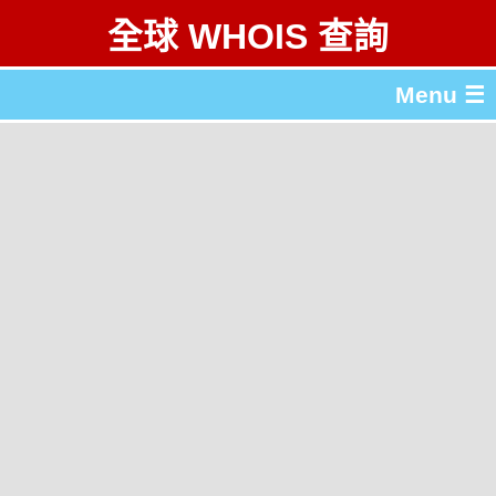
全球 WHOIS 查詢
Menu ☰
關於 全球 WHOIS 查詢
gTLD & ccTLD 列表
工具
English
简体中文