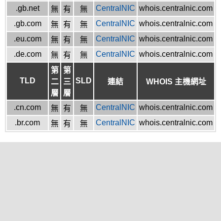
.gb.net
CentralNIC
whois.centralnic.com
無
有
無
.gb.com
CentralNIC
whois.centralnic.com
無
有
無
.eu.com
CentralNIC
whois.centralnic.com
無
有
無
.de.com
CentralNIC
whois.centralnic.com
無
有
無
第
第
TLD
SLD
二
三
連結
WHOIS 主機網址
層
層
.cn.com
CentralNIC
whois.centralnic.com
無
有
無
.br.com
CentralNIC
whois.centralnic.com
無
有
無