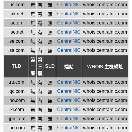
.us.com
CentralNIC
whois.centralnic.com
無
有
無
.uk.net
CentralNIC
whois.centralnic.com
無
有
無
.ae.org
CentralNIC
whois.centralnic.com
無
有
無
.se.net
CentralNIC
whois.centralnic.com
無
有
無
.se.com
CentralNIC
whois.centralnic.com
無
有
無
.sa.com
CentralNIC
whois.centralnic.com
無
有
無
第
第
TLD
SLD
二
三
連結
WHOIS 主機網址
層
層
.ru.com
CentralNIC
whois.centralnic.com
無
有
無
.qc.com
CentralNIC
whois.centralnic.com
無
有
無
.no.com
CentralNIC
whois.centralnic.com
無
有
無
.kr.com
CentralNIC
whois.centralnic.com
無
有
無
.jpn.com
CentralNIC
whois.centralnic.com
無
有
無
.hu.com
CentralNIC
whois.centralnic.com
無
有
無