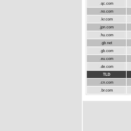
.qc.com
.no.com
.kr.com
.jpn.com
.hu.com
.gb.net
.gb.com
.eu.com
.de.com
TLD
.cn.com
.br.com