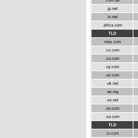
.com.de
.jp.net
.in.net
.africa.com
TLD
.mex.com
.co.com
.za.com
.uy.com
.us.com
.uk.net
.ae.org
.se.net
.se.com
.sa.com
TLD
.ru.com