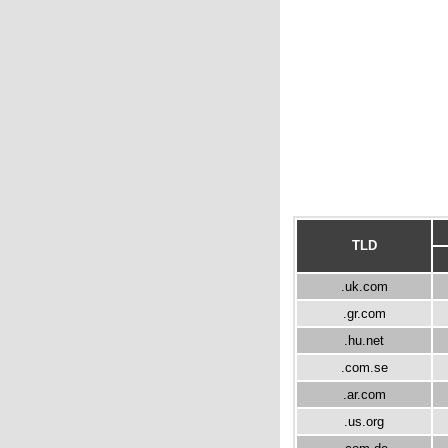
TLD
.uk.com
.gr.com
.hu.net
.com.se
.ar.com
.us.org