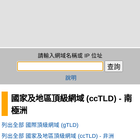
請輸入網域名稱或 IP 位址
說明
國家及地區頂級網域 (ccTLD) - 南
極洲
列出全部 國際頂級網域 (gTLD)
列出全部 國家及地區頂級網域 (ccTLD) - 非洲