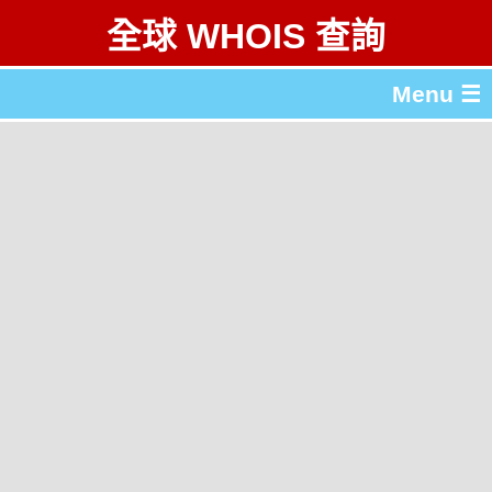
全球 WHOIS 查詢
Menu ☰
關於 全球 WHOIS 查詢
gTLD & ccTLD 列表
工具
English
简体中文