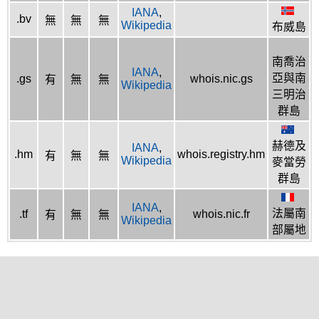
IANA
,
.bv
無
無
無
Wikipedia
布威島
南喬治
IANA
,
亞與南
.gs
whois.nic.gs
有
無
無
Wikipedia
三明治
群島
赫德及
IANA
,
.hm
whois.registry.hm
有
無
無
Wikipedia
麥當勞
群島
IANA
,
法屬南
.tf
whois.nic.fr
有
無
無
Wikipedia
部屬地