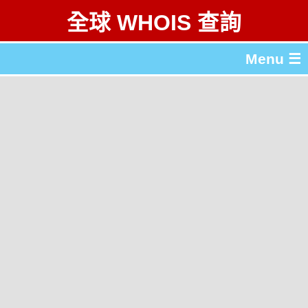
全球 WHOIS 查詢
Menu ☰
關於 全球 WHOIS 查詢
gTLD & ccTLD 列表
工具
English
简体中文