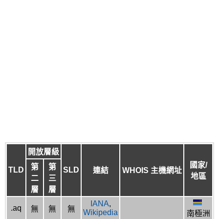
開放層級
國家/
第
第
TLD
SLD
連結
WHOIS 主機網址
地區
二
三
層
層
IANA
,
.aq
無
無
無
Wikipedia
南極洲