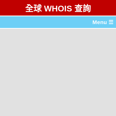
全球 WHOIS 查詢
Menu ☰
關於 全球 WHOIS 查詢
gTLD & ccTLD 列表
工具
English
简体中文