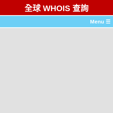
全球 WHOIS 查詢
Menu ☰
關於 全球 WHOIS 查詢
gTLD & ccTLD 列表
工具
English
简体中文