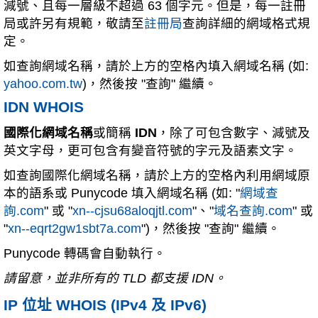
減號、且每一層級不超過 63 個字元。但是，每一註冊
局或許另有規範，敬請至
註冊局
查詢詳細的網域格式規
定。
如查詢網域名稱，請於上方的空格內填入網域名稱 (如:
yahoo.com.tw
)，然後按 "查詢" 繼續。
IDN WHOIS
國際化網域名稱
或簡稱
IDN
，除了可包含數字、減號及
英文字母，更可包含有變音符號的字元及語素文字。
如查詢國際化網域名稱，請於上方的空格內利用網域原
本的語系或 Punycode 填入網域名稱 (如: "
網域查
詢.com
" 或 "
xn--cjsu68aloqjtl.com
"、"
域名查詢.com
" 或
"
xn--eqrt2gw1sbt7a.com
")，然後按 "查詢" 繼續。
Punycode 轉碼會自動執行。
請留意，並非所有的 TLD 都支援 IDN。
IP 位址 WHOIS (IPv4 及 IPv6)