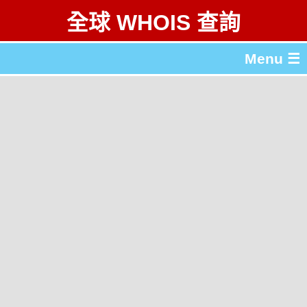
全球 WHOIS 查詢
Menu ☰
關於 全球 WHOIS 查詢
gTLD & ccTLD 列表
工具
English
简体中文