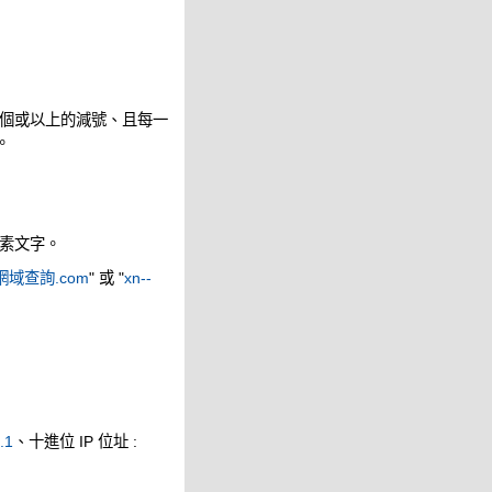
個或以上的減號、且每一
。
素文字。
網域查詢.com
" 或 "
xn--
.1
、十進位 IP 位址 :