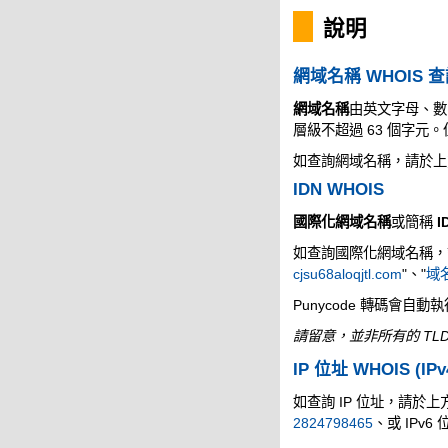
說明
網域名稱 WHOIS 
網域名稱
由英文字母、數
層級不超過 63 個字
如查詢網域名稱，請於上
IDN WHOIS
國際化網域名稱
或簡稱
I
如查詢國際化網域名稱，請於
cjsu68aloqjtl.com
"、"
域名
Punycode 轉碼會自動
請留意，並非所有的 TLD
IP 位址 WHOIS (IPv
如查詢 IP 位址，請於上方的
2824798465
、或 IPv6