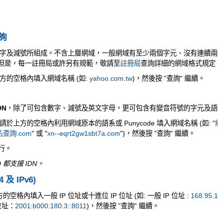
查詢
字及減號所組成。不含上層網域，一般網域有至少兩個字元、沒有連續兩
元。但是，每一註冊局或許另有規範，敬請至
註冊局
查詢詳細的網域格式規定
方的空格內填入網域名稱 (如:
yahoo.com.tw
)，然後按 "查詢" 繼續。
DN
，除了可包含數字、減號及英文字母，更可包含有變音符號的字元及語
上方的空格內利用網域原本的語系或 Punycode 填入網域名稱 (如: "
查詢.com
" 或 "
xn--eqrt2gw1sbt7a.com
")，然後按 "查詢" 繼續。
執行。
 都支援 IDN。
4 及 IPv6)
空格內填入一般 IP 位址或十進位 IP 位址 (如: 一般 IP 位址 :
168.95.1
 位址：
2001:b000:180:3::8011
)，然後按 "查詢" 繼續。