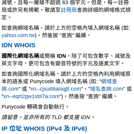
減號、且每一層級不超過 63 個字元。但是，每一註冊
局或許另有規範，敬請至
註冊局
查詢詳細的網域格式規
定。
如查詢網域名稱，請於上方的空格內填入網域名稱 (如:
yahoo.com.tw
)，然後按 "查詢" 繼續。
IDN WHOIS
國際化網域名稱
或簡稱
IDN
，除了可包含數字、減號及
英文字母，更可包含有變音符號的字元及語素文字。
如查詢國際化網域名稱，請於上方的空格內利用網域原
本的語系或 Punycode 填入網域名稱 (如: "
網域查
詢.com
" 或 "
xn--cjsu68aloqjtl.com
"、"
域名查詢.com
" 或
"
xn--eqrt2gw1sbt7a.com
")，然後按 "查詢" 繼續。
Punycode 轉碼會自動執行。
請留意，並非所有的 TLD 都支援 IDN。
IP 位址 WHOIS (IPv4 及 IPv6)