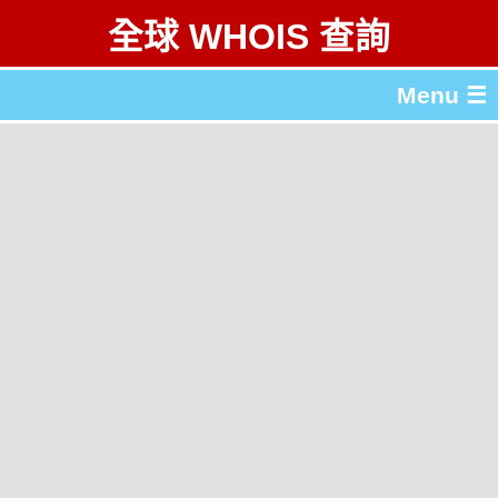
全球 WHOIS 查詢
Menu ☰
關於 全球 WHOIS 查詢
gTLD & ccTLD 列表
工具
English
简体中文