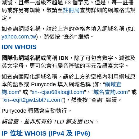
減號、且每一層級不超過 63 個字元。但是，每一註冊
局或許另有規範，敬請至
註冊局
查詢詳細的網域格式規
定。
如查詢網域名稱，請於上方的空格內填入網域名稱 (如:
yahoo.com.tw
)，然後按 "查詢" 繼續。
IDN WHOIS
國際化網域名稱
或簡稱
IDN
，除了可包含數字、減號及
英文字母，更可包含有變音符號的字元及語素文字。
如查詢國際化網域名稱，請於上方的空格內利用網域原
本的語系或 Punycode 填入網域名稱 (如: "
網域查
詢.com
" 或 "
xn--cjsu68aloqjtl.com
"、"
域名查詢.com
" 或
"
xn--eqrt2gw1sbt7a.com
")，然後按 "查詢" 繼續。
Punycode 轉碼會自動執行。
請留意，並非所有的 TLD 都支援 IDN。
IP 位址 WHOIS (IPv4 及 IPv6)