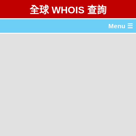
全球 WHOIS 查詢
Menu ☰
關於 全球 WHOIS 查詢
gTLD & ccTLD 列表
工具
English
简体中文