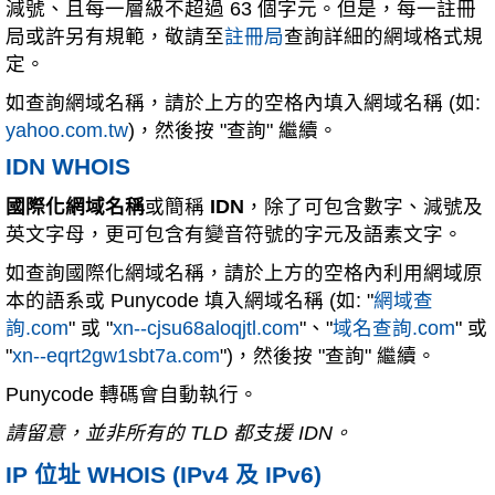
減號、且每一層級不超過 63 個字元。但是，每一註冊
局或許另有規範，敬請至
註冊局
查詢詳細的網域格式規
定。
如查詢網域名稱，請於上方的空格內填入網域名稱 (如:
yahoo.com.tw
)，然後按 "查詢" 繼續。
IDN WHOIS
國際化網域名稱
或簡稱
IDN
，除了可包含數字、減號及
英文字母，更可包含有變音符號的字元及語素文字。
如查詢國際化網域名稱，請於上方的空格內利用網域原
本的語系或 Punycode 填入網域名稱 (如: "
網域查
詢.com
" 或 "
xn--cjsu68aloqjtl.com
"、"
域名查詢.com
" 或
"
xn--eqrt2gw1sbt7a.com
")，然後按 "查詢" 繼續。
Punycode 轉碼會自動執行。
請留意，並非所有的 TLD 都支援 IDN。
IP 位址 WHOIS (IPv4 及 IPv6)