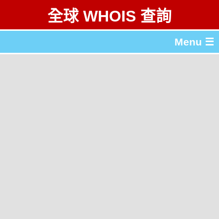
全球 WHOIS 查詢
Menu ☰
關於 全球 WHOIS 查詢
gTLD & ccTLD 列表
工具
English
简体中文