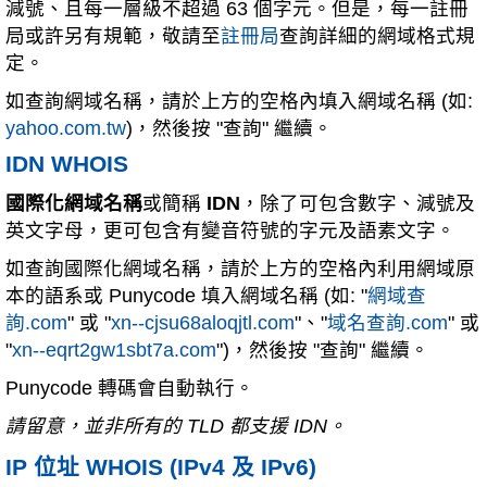
減號、且每一層級不超過 63 個字元。但是，每一註冊
局或許另有規範，敬請至
註冊局
查詢詳細的網域格式規
定。
如查詢網域名稱，請於上方的空格內填入網域名稱 (如:
yahoo.com.tw
)，然後按 "查詢" 繼續。
IDN WHOIS
國際化網域名稱
或簡稱
IDN
，除了可包含數字、減號及
英文字母，更可包含有變音符號的字元及語素文字。
如查詢國際化網域名稱，請於上方的空格內利用網域原
本的語系或 Punycode 填入網域名稱 (如: "
網域查
詢.com
" 或 "
xn--cjsu68aloqjtl.com
"、"
域名查詢.com
" 或
"
xn--eqrt2gw1sbt7a.com
")，然後按 "查詢" 繼續。
Punycode 轉碼會自動執行。
請留意，並非所有的 TLD 都支援 IDN。
IP 位址 WHOIS (IPv4 及 IPv6)