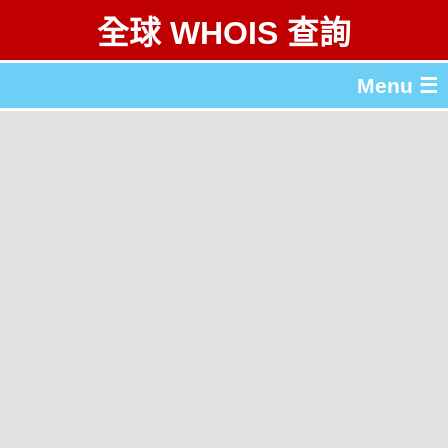
全球 WHOIS 查詢
Menu ☰
關於 全球 WHOIS 查詢
gTLD & ccTLD 列表
工具
English
简体中文