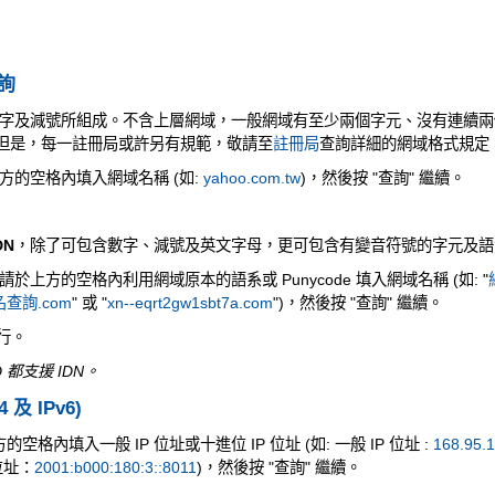
查詢
字及減號所組成。不含上層網域，一般網域有至少兩個字元、沒有連續兩
元。但是，每一註冊局或許另有規範，敬請至
註冊局
查詢詳細的網域格式規定
方的空格內填入網域名稱 (如:
yahoo.com.tw
)，然後按 "查詢" 繼續。
DN
，除了可包含數字、減號及英文字母，更可包含有變音符號的字元及語
上方的空格內利用網域原本的語系或 Punycode 填入網域名稱 (如: "
查詢.com
" 或 "
xn--eqrt2gw1sbt7a.com
")，然後按 "查詢" 繼續。
執行。
 都支援 IDN。
4 及 IPv6)
空格內填入一般 IP 位址或十進位 IP 位址 (如: 一般 IP 位址 :
168.95.1
 位址：
2001:b000:180:3::8011
)，然後按 "查詢" 繼續。