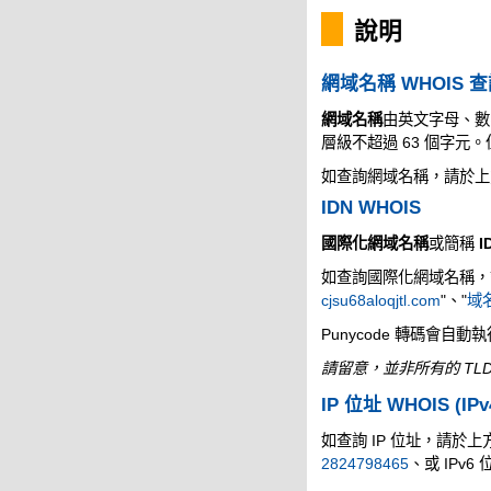
說明
網域名稱 WHOIS 
網域名稱
由英文字母、數
層級不超過 63 個字
如查詢網域名稱，請於上
IDN WHOIS
國際化網域名稱
或簡稱
I
如查詢國際化網域名稱，請於
cjsu68aloqjtl.com
"、"
域名
Punycode 轉碼會自動
請留意，並非所有的 TLD
IP 位址 WHOIS (IPv
如查詢 IP 位址，請於上方的
2824798465
、或 IPv6