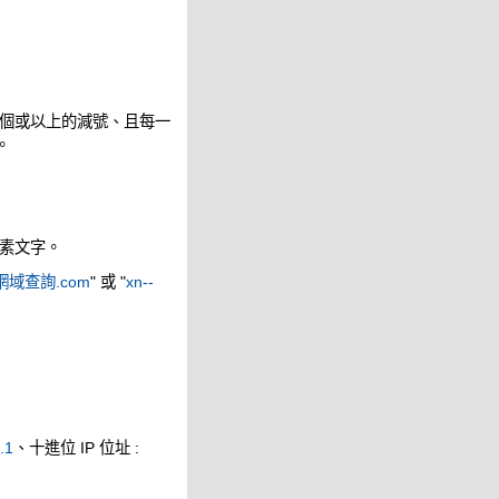
個或以上的減號、且每一
。
素文字。
網域查詢.com
" 或 "
xn--
.1
、十進位 IP 位址 :