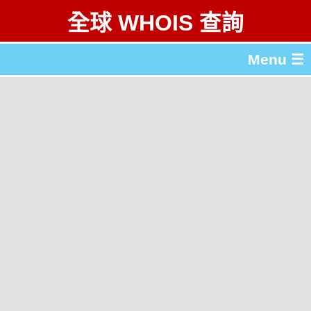
全球 WHOIS 查詢
Menu ☰
關於 全球 WHOIS 查詢
gTLD & ccTLD 列表
工具
English
简体中文