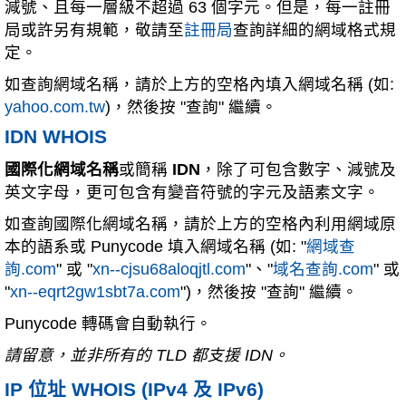
減號、且每一層級不超過 63 個字元。但是，每一註冊
局或許另有規範，敬請至
註冊局
查詢詳細的網域格式規
定。
如查詢網域名稱，請於上方的空格內填入網域名稱 (如:
yahoo.com.tw
)，然後按 "查詢" 繼續。
IDN WHOIS
國際化網域名稱
或簡稱
IDN
，除了可包含數字、減號及
英文字母，更可包含有變音符號的字元及語素文字。
如查詢國際化網域名稱，請於上方的空格內利用網域原
本的語系或 Punycode 填入網域名稱 (如: "
網域查
詢.com
" 或 "
xn--cjsu68aloqjtl.com
"、"
域名查詢.com
" 或
"
xn--eqrt2gw1sbt7a.com
")，然後按 "查詢" 繼續。
Punycode 轉碼會自動執行。
請留意，並非所有的 TLD 都支援 IDN。
IP 位址 WHOIS (IPv4 及 IPv6)