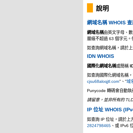
說明
網域名稱 WHOIS 
網域名稱
由英文字母、數
層級不超過 63 個字
如查詢網域名稱，請於上
IDN WHOIS
國際化網域名稱
或簡稱
I
如查詢國際化網域名稱，請於
cjsu68aloqjtl.com
"、"
域名
Punycode 轉碼會自動
請留意，並非所有的 TLD
IP 位址 WHOIS (IPv
如查詢 IP 位址，請於上方的
2824798465
、或 IPv6