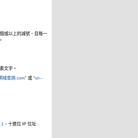
個或以上的減號、且每一
。
素文字。
網域查詢.com
" 或 "
xn--
.1
、十進位 IP 位址 :