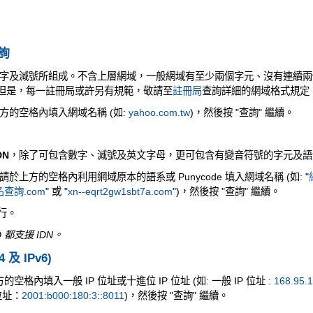
查詢
字及減號所組成。不含上層網域，一般網域有至少兩個字元、沒有連續兩
元。但是，每一註冊局或許另有規範，敬請至
註冊局
查詢詳細的網域格式規定
方的空格內填入網域名稱 (如:
yahoo.com.tw
)，然後按 "查詢" 繼續。
DN
，除了可包含數字、減號及英文字母，更可包含有變音符號的字元及語
上方的空格內利用網域原本的語系或 Punycode 填入網域名稱 (如: "
查詢.com
" 或 "
xn--eqrt2gw1sbt7a.com
")，然後按 "查詢" 繼續。
執行。
 都支援 IDN。
4 及 IPv6)
空格內填入一般 IP 位址或十進位 IP 位址 (如: 一般 IP 位址 :
168.95.1
 位址：
2001:b000:180:3::8011
)，然後按 "查詢" 繼續。