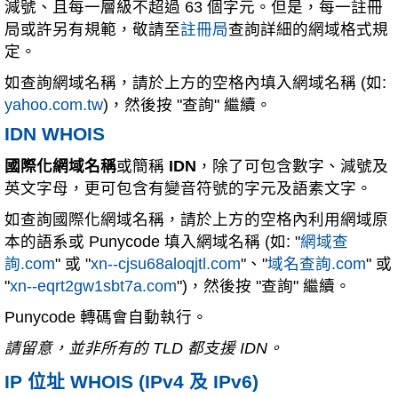
減號、且每一層級不超過 63 個字元。但是，每一註冊
局或許另有規範，敬請至
註冊局
查詢詳細的網域格式規
定。
如查詢網域名稱，請於上方的空格內填入網域名稱 (如:
yahoo.com.tw
)，然後按 "查詢" 繼續。
IDN WHOIS
國際化網域名稱
或簡稱
IDN
，除了可包含數字、減號及
英文字母，更可包含有變音符號的字元及語素文字。
如查詢國際化網域名稱，請於上方的空格內利用網域原
本的語系或 Punycode 填入網域名稱 (如: "
網域查
詢.com
" 或 "
xn--cjsu68aloqjtl.com
"、"
域名查詢.com
" 或
"
xn--eqrt2gw1sbt7a.com
")，然後按 "查詢" 繼續。
Punycode 轉碼會自動執行。
請留意，並非所有的 TLD 都支援 IDN。
IP 位址 WHOIS (IPv4 及 IPv6)