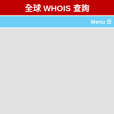
全球 WHOIS 查詢
Menu ☰
關於 全球 WHOIS 查詢
gTLD & ccTLD 列表
工具
English
简体中文