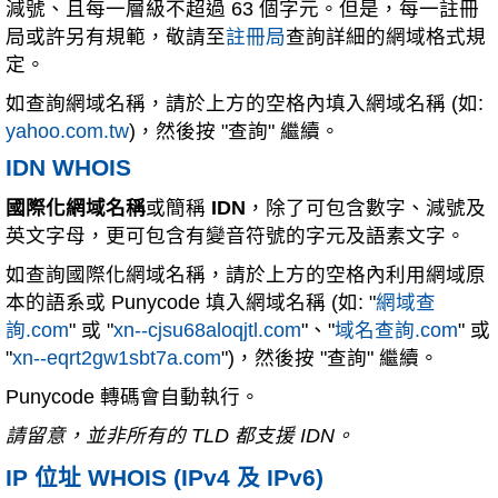
減號、且每一層級不超過 63 個字元。但是，每一註冊
局或許另有規範，敬請至
註冊局
查詢詳細的網域格式規
定。
如查詢網域名稱，請於上方的空格內填入網域名稱 (如:
yahoo.com.tw
)，然後按 "查詢" 繼續。
IDN WHOIS
國際化網域名稱
或簡稱
IDN
，除了可包含數字、減號及
英文字母，更可包含有變音符號的字元及語素文字。
如查詢國際化網域名稱，請於上方的空格內利用網域原
本的語系或 Punycode 填入網域名稱 (如: "
網域查
詢.com
" 或 "
xn--cjsu68aloqjtl.com
"、"
域名查詢.com
" 或
"
xn--eqrt2gw1sbt7a.com
")，然後按 "查詢" 繼續。
Punycode 轉碼會自動執行。
請留意，並非所有的 TLD 都支援 IDN。
IP 位址 WHOIS (IPv4 及 IPv6)