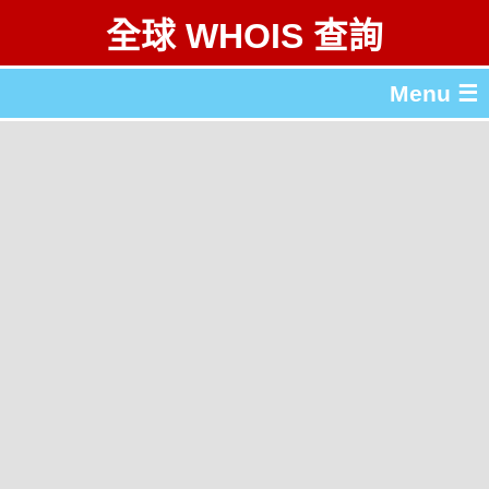
全球 WHOIS 查詢
Menu ☰
關於 全球 WHOIS 查詢
gTLD & ccTLD 列表
工具
English
简体中文