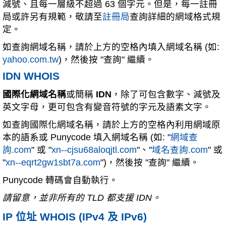
減號、且每一層級不超過 63 個字元。但是，每一註冊
局或許另有規範，敬請至
註冊局
查詢詳細的網域格式規
定。
如查詢網域名稱，請於上方的空格內填入網域名稱 (如:
yahoo.com.tw
)，然後按 "查詢" 繼續。
IDN WHOIS
國際化網域名稱
或簡稱
IDN
，除了可包含數字、減號及
英文字母，更可包含有變音符號的字元及語素文字。
如查詢國際化網域名稱，請於上方的空格內利用網域原
本的語系或 Punycode 填入網域名稱 (如: "
網域查
詢.com
" 或 "
xn--cjsu68aloqjtl.com
"、"
域名查詢.com
" 或
"
xn--eqrt2gw1sbt7a.com
")，然後按 "查詢" 繼續。
Punycode 轉碼會自動執行。
請留意，並非所有的 TLD 都支援 IDN。
IP 位址 WHOIS (IPv4 及 IPv6)