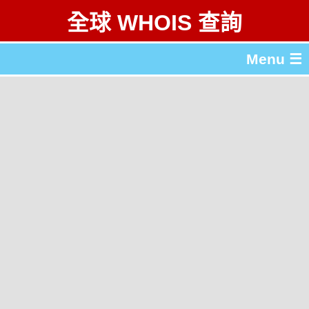
全球 WHOIS 查詢
Menu ☰
關於 全球 WHOIS 查詢
gTLD & ccTLD 列表
工具
English
简体中文